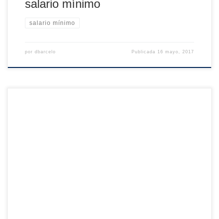
salario mínimo
salario mínimo
por
dbarcelo
Publicada
16 mayo, 2017
En los últimos días escuché argumentos de economistas e
investigadores a favor de una “Renta Básica Incondicional”
(RBI). Sus argumentos son tres: i) hay que luchar contra la
pobreza; ii) la RBI es inevitable por la robotización; y iii) la
RBI es “fácilmente financiable a través de una simple
reforma […]