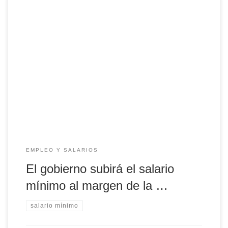
El salario mínimo debe determinarse según lo dispuesto en
dos leyes vigentes. Una, el artículo 27.1 del Estatuto de los
Trabajadores, que dice que se fijará, previa consulta con
los agentes sociales, teniendo en cuenta la inflación, la
productividad y la coyuntura económica. La otra es la Carta
Social Europea, […]
EMPLEO Y SALARIOS
El gobierno subirá el salario
mínimo al margen de la …
salario mínimo