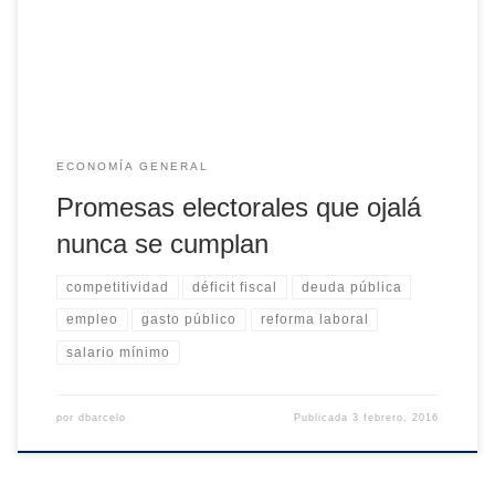
campaña electoral: una «música» placentera para quien la
oyera al pasar, pero con una «letra» […]
ECONOMÍA GENERAL
Promesas electorales que ojalá
nunca se cumplan
competitividad
déficit fiscal
deuda pública
empleo
gasto público
reforma laboral
salario mínimo
por
dbarcelo
Publicada
3 febrero, 2016