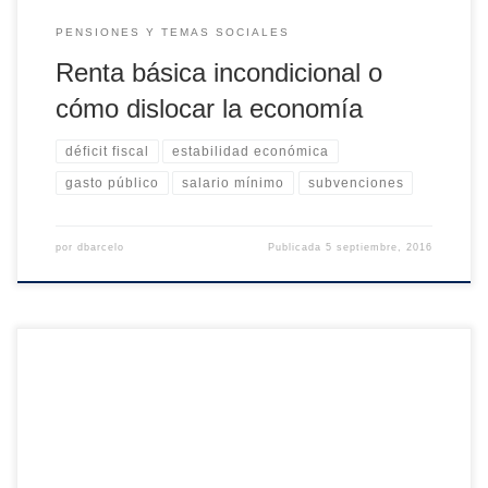
PENSIONES Y TEMAS SOCIALES
Renta básica incondicional o
cómo dislocar la economía
déficit fiscal
estabilidad económica
gasto público
salario mínimo
subvenciones
por
dbarcelo
Publicada
5 septiembre, 2016
La música de Justin Bieber puede resultar agradable. La
sensación es diferente cuando nos fijamos en la letra de
sus canciones. Algo parecido ha ocurrido con muchas
propuestas económicas escuchadas a lo largo de la