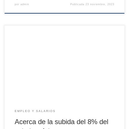
por
admin
Publicada
23 noviembre, 2023
El gobierno ha decidido una subida del 8% del salario
mínimo interprofesional (SMI). Es la condición que puso el
PSOE para alcanzar un acuerdo respecto del límite de
déficit fiscal autonómico para 2017 (0,6% del PIB). Con esta
subida, el SMI pasará de los actuales 655,2 euros a 707,6
euros. […]
EMPLEO Y SALARIOS
Acerca de la subida del 8% del