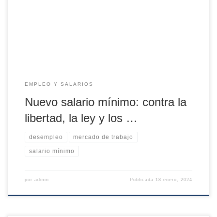
empresas y los asalariados reciben una remuneración que
les permite llevar adelante su vida. A Pedro Sánchez y
Yolanda Díaz, sin embargo, ese libre acuerdo […]
EMPLEO Y SALARIOS
Nuevo salario mínimo: contra la
libertad, la ley y los …
desempleo
mercado de trabajo
salario mínimo
por
admin
Publicada
18 enero, 2024