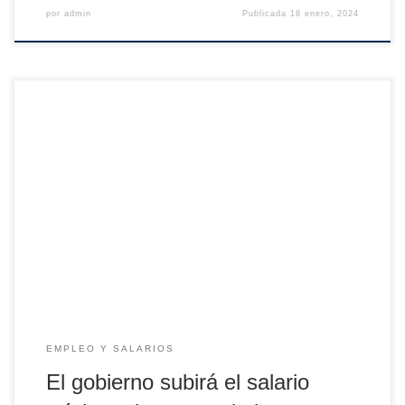
por
admin
Publicada
18 enero, 2024
El salario mínimo debe determinarse según lo dispuesto en
dos leyes vigentes. Una, el artículo 27.1 del Estatuto de los
Trabajadores, que dice que se fijará, previa consulta con
los agentes sociales, teniendo en cuenta la inflación, la
productividad y la coyuntura económica. La otra es la Carta
Social Europea, […]
EMPLEO Y SALARIOS
El gobierno subirá el salario