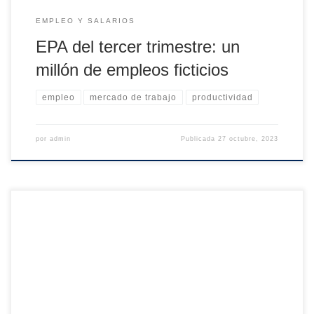
EMPLEO Y SALARIOS
EPA del tercer trimestre: un
millón de empleos ficticios
empleo
mercado de trabajo
productividad
por
admin
Publicada
27 octubre, 2023
Según la Encuesta de Población Activa (EPA), en el
segundo trimestre se superaron, por primera vez, los 21
millones de ocupados. A este máximo histórico se llegó tras
nueve trimestres consecutivos de crecimiento interanual del
empleo. La expansión del mismo viene siendo impulsada