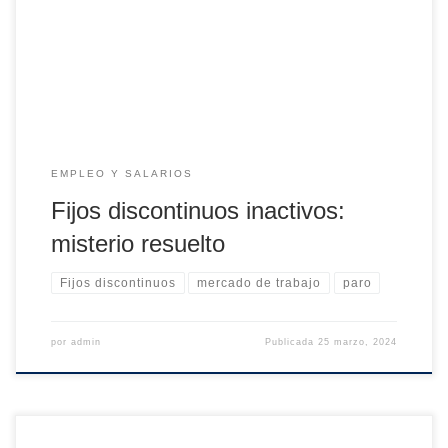
nunca compartí esa obsesión por combatir este último tipo
de contratos: somos un país en el que los parados se
cuentan por millones. Lo […]
EMPLEO Y SALARIOS
Fijos discontinuos inactivos:
misterio resuelto
Fijos discontinuos
mercado de trabajo
paro
por
admin
Publicada
25 marzo, 2024