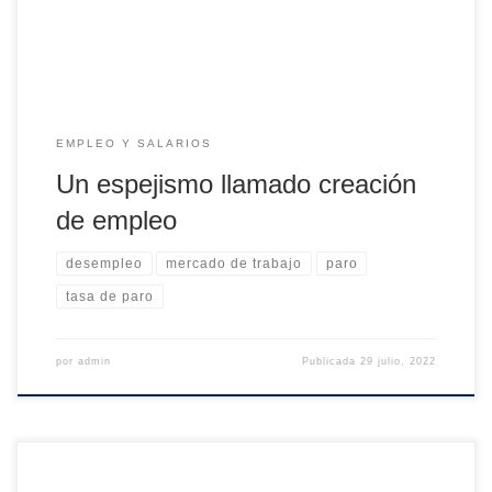
de lo que cae el paro, […]
EMPLEO Y SALARIOS
Un espejismo llamado creación
de empleo
desempleo
mercado de trabajo
paro
tasa de paro
por
admin
Publicada
29 julio, 2022