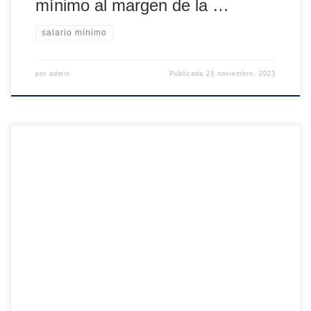
mínimo al margen de la …
salario mínimo
por
admin
Publicada
23 noviembre, 2023
El año pasado, con el PIB creciendo 5,8%, la variación
acumulada del número de ocupados de los tres primeros
trimestres fue, según la EPA, 1,8%. En 2023, con un PIB
que promediará a lo largo del año un crecimiento de algo
más del 2%, la variación acumulada del empleo es […]