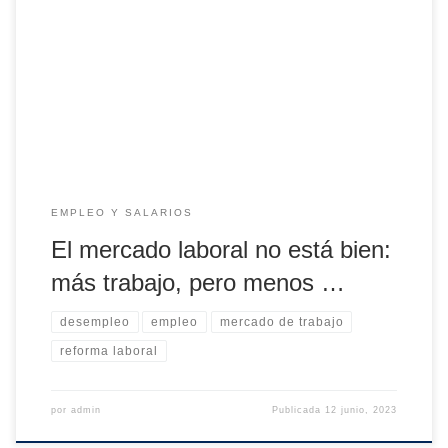
funcione bien es esencial para la prosperidad de una
sociedad. De forma matemática puede verse que el PIB por
habitante (una buena medida del bienestar general)
depende del número de horas trabajadas por ocupado, de
la productividad de esas horas trabajadas, […]
EMPLEO Y SALARIOS
El mercado laboral no está bien:
más trabajo, pero menos …
desempleo
empleo
mercado de trabajo
reforma laboral
por
admin
Publicada
12 junio, 2023