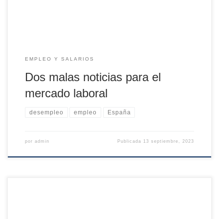
por el sector privado: en los últimos […]
EMPLEO Y SALARIOS
Dos malas noticias para el
mercado laboral
desempleo
empleo
España
por
admin
Publicada
13 septiembre, 2023
Empecemos por lo obvio: que el mercado de trabajo