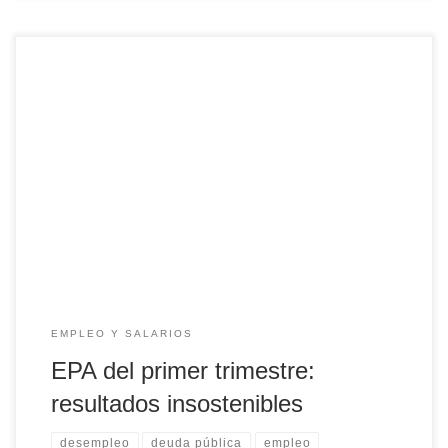
Recordemos algunos elementos centrales del contexto: la
presión tributaria (43% del PIB) está en máximos históricos
(es, por ejemplo, 10 puntos porcentuales más que en 1985-
1986), el salario mínimo de € 1.080 es el más caro de la UE
(en ningún otro país el mismo equivale al 60% del salario
[…]
EMPLEO Y SALARIOS
EPA del primer trimestre:
resultados insostenibles
desempleo
deuda pública
empleo