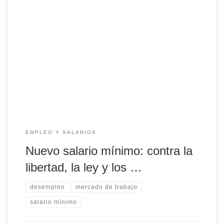
Hoy hay gente trabajando voluntariamente por un salario
de € 1.100 mensuales. Los empleadores cuentan con los
servicios laborales que necesitan para sacar adelante sus
empresas y los asalariados reciben una remuneración que
les permite llevar adelante su vida. A Pedro Sánchez y
Yolanda Díaz, sin embargo, ese libre acuerdo […]
EMPLEO Y SALARIOS
Nuevo salario mínimo: contra la
libertad, la ley y los …
desempleo
mercado de trabajo
salario mínimo