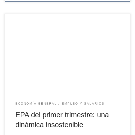
Cada uno de los últimos 365 días, el sector público español
contrató a 409 nuevos asalariados. Cada uno de esos
mismos días, el sector privado perdió 1.709 empleos. El
número de empleados públicos creció 4,6% interanual en el
primer trimestre, su mayor ritmo en doce años. En cambio,
el del […]
ECONOMÍA GENERAL
EMPLEO Y SALARIOS
EPA del primer trimestre: una
dinámica insostenible