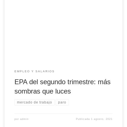
Si el PIB del segundo trimestre de 2021 habría sido casi un
7% menor al del mismo período de 2019, ¿cómo es posible
que el empleo total, según la Encuesta de Población Activa,
sea solo 0,7% más bajo? Primero, porque entre los
“ocupados” se incluyen los 448.000 asalariados que
estaban […]
EMPLEO Y SALARIOS
EPA del segundo trimestre: más
sombras que luces
mercado de trabajo
paro
por
admin
Publicada
1 agosto, 2021