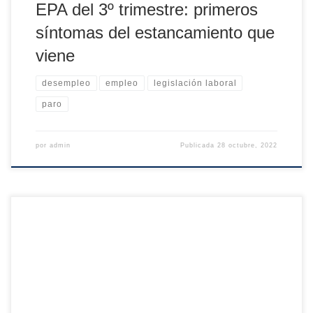
EPA del 3º trimestre: primeros
síntomas del estancamiento que
viene
desempleo
empleo
legislación laboral
paro
por
admin
Publicada
28 octubre, 2022
Comparando los datos del segundo trimestre de 2022 con
el mismo período del año pasado, se encuentra un
aumento de 796.400 en el número de ocupados (+4%). Al
mismo tiempo, la cantidad de desempleados disminuyó en
624.400 personas (-17,6%). Cuando el empleo crece más