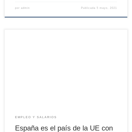
por
admin
Publicada
5 mayo, 2021
España es el 8º país de la UE con mayor proporción de
ocupados que cuentan con formación universitaria: un
43,8% en 2019[1]. Es una cifra muy superior a la media
comunitaria, de 36%. Sin embargo, otros datos indican que
la transición entre la universidad y el mercado de trabajo no
[…]
EMPLEO Y SALARIOS
España es el país de la UE con