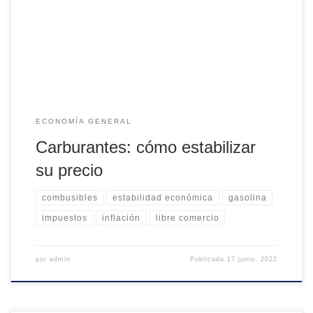
porcentuales (entre -1,5% y +3,5%); mientras, ese rango
fue de poco más de 3 p.p. en Alemania y Francia. Eso se
agudizó en los últimos […]
ECONOMÍA GENERAL
Carburantes: cómo estabilizar
su precio
combusibles
estabilidad económica
gasolina
impuestos
inflación
libre comercio
por
admin
Publicada
17 junio, 2022