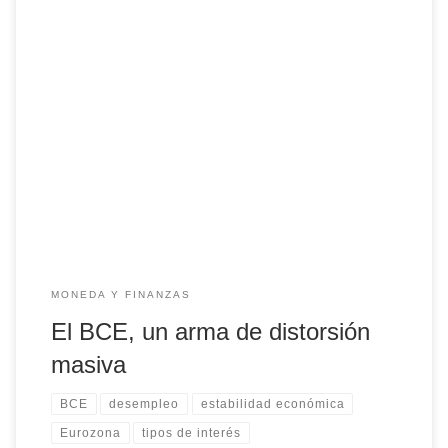
“Si actuáramos con demasiada precipitación (subiendo los
tipos de interés), la recuperación de nuestras economías
podría ser considerablemente más débil y se pondría en
peligro el empleo”. La frase es de Christine Lagarde,
presidenta del Banco Central Europeo, en una reciente
entrevista a un medio alemán. Aunque a muchos les […]
MONEDA Y FINANZAS
El BCE, un arma de distorsión
masiva
BCE
desempleo
estabilidad económica
Eurozona
tipos de interés