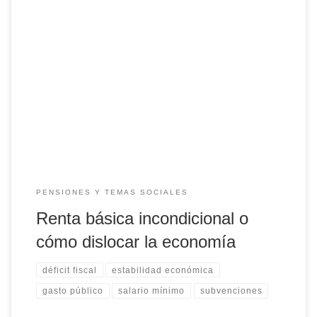
En los últimos días escuché argumentos de economistas e
investigadores a favor de una “Renta Básica Incondicional”
(RBI). Sus argumentos son tres: i) hay que luchar contra la
pobreza; ii) la RBI es inevitable por la robotización; y iii) la
RBI es “fácilmente financiable a través de una simple
reforma […]
PENSIONES Y TEMAS SOCIALES
Renta básica incondicional o
cómo dislocar la economía
déficit fiscal
estabilidad económica
gasto público
salario mínimo
subvenciones