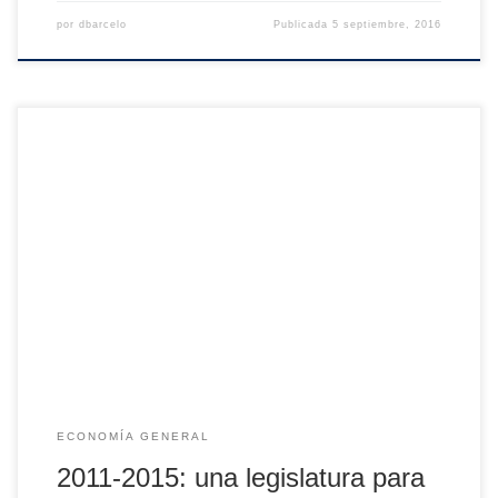
por
dbarcelo
Publicada
5 septiembre, 2016
Imaginemos a una persona que sufre un accidente grave.
Es trasladada al hospital, la operan con éxito y queda
ingresada en la UCI. Tiempo después, la mejoría de su
salud permite trasladarla a planta. Finalmente, abandona el
hospital para continuar la rehabilitación de forma
ambulatoria. Eso mismo es lo que […]
ECONOMÍA GENERAL
2011-2015: una legislatura para