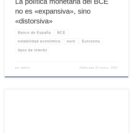
La política monetaria del BCE
no es «expansiva», sino
«distorsiva»
Banco de España
BCE
estabilidad económica
euro
Eurozona
tipos de interés
por
admin
Publicada
23 enero, 2022
Todos estamos de acuerdo en que el Estado debe actuar
en un grupo de áreas, que podríamos llamar sus
competencias “clásicas”: administración de justicia,
seguridad interior, control de fronteras, defensa exterior,