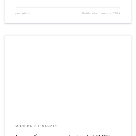
por
admin
Publicada
1 marzo, 2022
La política monetaria que viene desarrollando el Banco
Central Europeo desde hace años es descrita con diversos
adjetivos: “expansiva”, “acomodaticia”, “favorable”, etc.
Todos son incorrectos. La palabra que mejor la describe es
“distorsiva”. En efecto, se trata de una política que
distorsiona los tipos de interés. Distorsión que, a su […]
MONEDA Y FINANZAS