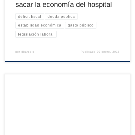
sacar la economía del hospital
déficit fiscal
deuda pública
estabilidad económica
gasto público
legislación laboral
por
dbarcelo
Publicada
20 enero, 2016
Es habitual escuchar a los políticos hablar de “derechos”,
mucho más en época electoral. Suelen presentarse como
defensores de los mismos y son mayoría los que sugieren
“ampliarlos”. Rodríguez Zapatero llegó a afirmar que
“gobernar es ampliar derechos”. Pocos días atrás escuché
decir a un dirigente independentista catalán que “este […]