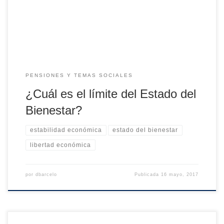
relaciones exteriores y planificación de obras de
infraestructura. La mayoría estamos de acuerdo en que
también debe garantizar el […]
PENSIONES Y TEMAS SOCIALES
¿Cuál es el límite del Estado del
Bienestar?
estabilidad económica
estado del bienestar
libertad económica
por
dbarcelo
Publicada
16 mayo, 2017