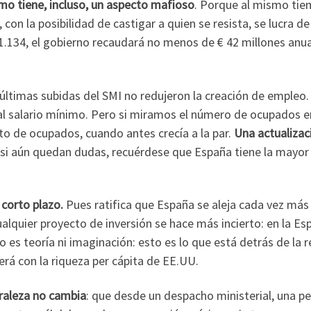
nimo tiene, incluso, un aspecto mafioso
. Porque al mismo tie
con la posibilidad de castigar a quien se resista, se lucra d
 1.134, el gobierno recaudará no menos de € 42 millones anu
s últimas subidas del SMI no redujeron la creación de empleo
l salario mínimo. Pero si miramos el número de ocupados e
sto de ocupados, cuando antes crecía a la par.
Una actualizac
si aún quedan dudas, recuérdese que España tiene la mayor t
 corto plazo.
Pues ratifica que España se aleja cada vez más
cualquier proyecto de inversión se hace más incierto: en la E
 es teoría ni imaginación: esto es lo que está detrás de la r
rá con la riqueza per cápita de EE.UU.
uraleza no cambia
: que desde un despacho ministerial, una pe