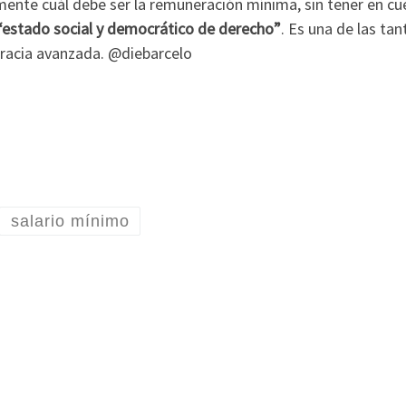
ente cuál debe ser la remuneración mínima, sin tener en cuen
 “estado social y democrático de derecho”
. Es una de las ta
cracia avanzada. @diebarcelo
salario mínimo