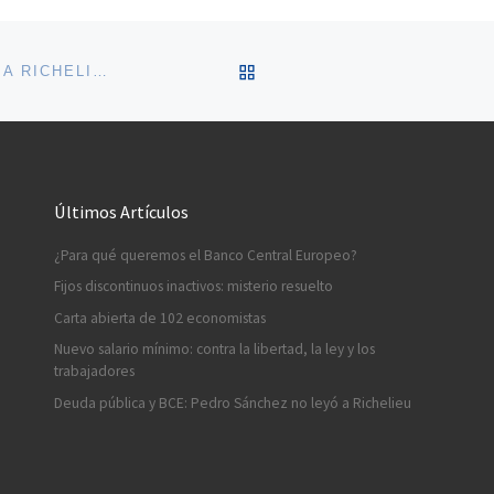
VOLVER A LA LISTA DE 
DEUDA PÚBLICA Y BCE: PEDRO SÁNCHEZ NO LEYÓ A RICHELIEU
Últimos Artículos
¿Para qué queremos el Banco Central Europeo?
Fijos discontinuos inactivos: misterio resuelto
Carta abierta de 102 economistas
Nuevo salario mínimo: contra la libertad, la ley y los
trabajadores
Deuda pública y BCE: Pedro Sánchez no leyó a Richelieu