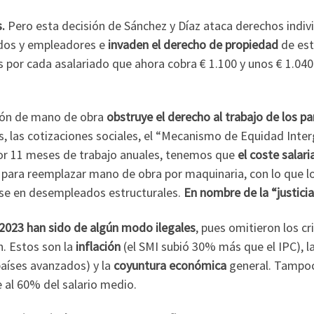
.
Pero esta decisión de Sánchez y Díaz ataca derechos indiv
os y empleadores e
invaden el derecho de propiedad
de est
es por cada asalariado que ahora cobra € 1.100 y unos € 1.0
ción de mano de obra
obstruye el derecho al trabajo de los 
s, las cotizaciones sociales, el “Mecanismo de Equidad Inter
 por 11 meses de trabajo anuales, tenemos que
el coste salar
para reemplazar mano de obra por maquinaria, con lo que los
rse en desempleados estructurales.
En nombre de la “justicia 
2023 han sido de algún modo ilegales
, pues omitieron los cr
n. Estos son la
inflación
(el SMI subió 30% más que el IPC), l
países avanzados) y la
coyuntura económica
general. Tampoc
e al 60% del salario medio.