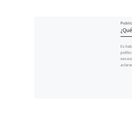
Publi
¿Qué
Es hab
polític
necesi
aclara