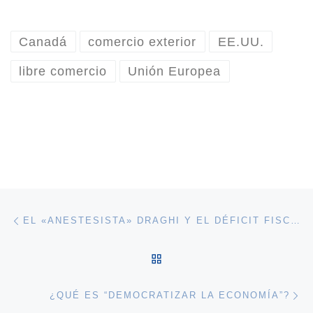
Canadá
comercio exterior
EE.UU.
libre comercio
Unión Europea
Navegación de entradas
Entrada anterior
EL «ANESTESISTA» DRAGHI Y EL DÉFICIT FISCAL AUTONÓMICO
VOLVER A LA LISTA DE 
En
¿QUÉ ES “DEMOCRATIZAR LA ECONOMÍA”?