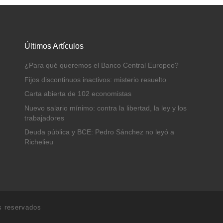
Últimos Artículos
¿Para qué queremos el Banco Central Europeo?
Fijos discontinuos inactivos: misterio resuelto
Carta abierta de 102 economistas
Nuevo salario mínimo: contra la libertad, la ley y los
trabajadores
Deuda pública y BCE: Pedro Sánchez no leyó a
Richelieu
s reservados