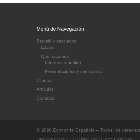
Menú de Navegación
Barceló y asociados
Equipo
Qué hacemos
Informes a pedido
Presentaciones y seminarios
Clientes
Artículos
Contacto
© 2026
Economia Española
– Todos los derecho
Funciona con
WP
– Diseñado con el
Tema Customizr