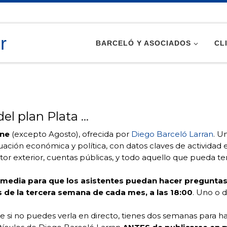
BARCELÓ Y ASOCIADOS
CL
del plan Plata
…
ine
(excepto Agosto), ofrecida por
Diego Barceló Larran
. U
ituación económica y política, con datos claves de activid
sector exterior, cuentas públicas, y todo aquello que pueda
y media para que los asistentes puedan hacer pregunta
ves de la tercera semana de cada mes, a las 18:00
. Uno o 
ue si no puedes verla en directo, tienes dos semanas para ha