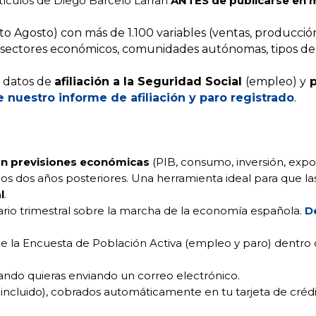
rtículos de Diego Barceló Larran
ANTES de publicarse en 
to Agosto) con más de 1.100 variables (ventas, producción
ad, sectores económicos, comunidades autónomas, tipos de 
s datos de
afiliación a la Seguridad Social
(empleo) y
p
nuestro informe de afiliación y paro registrado
.
con previsiones económicas
(PIB, consumo, inversión, expo
o y los dos años posteriores. Una herramienta ideal para que
l
.
rio trimestral sobre la marcha de la economía española.
D
de la Encuesta de Población Activa (empleo y paro) dentro 
ando quieras enviando un correo electrónico.
 incluido), cobrados automáticamente en tu tarjeta de crédi