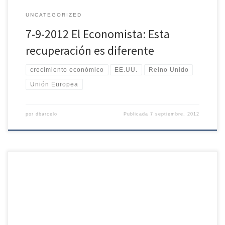
UNCATEGORIZED
7-9-2012 El Economista: Esta
recuperación es diferente
crecimiento económico
EE.UU.
Reino Unido
Unión Europea
por
dbarcelo
Publicada
7 septiembre, 2012
El problema fundamental de la defensa de las políticas de
crecimiento es que no sabemos a qué se refieren quienes las
postulan. Para empezar, uno de los supuestos básicos en que se
asienta el crecimiento económico consiste en el equilibrio de las