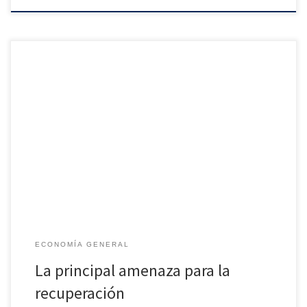
En mayo, la afiliación a la Seguridad Social creció 3,8% interanual
(711.100 empleos más) y el paro bajó 2% (76.500 parados
menos); la firma de contratos indefinidos se duplicó. También
bajó el número de personas en ERTE, para quedar en 542.100, la
cifra más baja en lo que llevamos de […]
ECONOMÍA GENERAL
La principal amenaza para la
recuperación