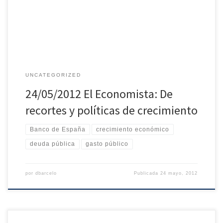
políticas macroeconómicas seguidas por los Gobiernos. Entre
éstas […]
UNCATEGORIZED
24/05/2012 El Economista: De
recortes y políticas de crecimiento
Banco de España
crecimiento económico
deuda pública
gasto público
por
dbarcelo
Publicada
24 mayo, 2012