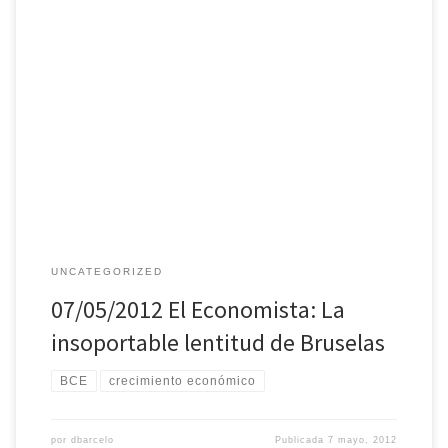
Los políticos son de natural lentos en sus decisiones, no porque se
tomen mucho tiempo en sopesar lo eficaces que serán sus
respuestas -solo hay que echar un vistazo a las desacertadas,
además de increíblemente improvisadas medidas de los últimos
años-, sino porque lo que evalúan, si realmente existe esta […]
UNCATEGORIZED
07/05/2012 El Economista: La
insoportable lentitud de Bruselas
BCE
crecimiento económico
por
dbarcelo
Publicada
7 mayo, 2012