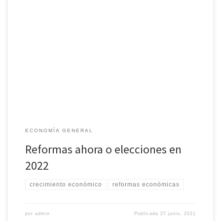
Pedro Sánchez se ha jactado de que España es el país de la UE
que más crecerá en 2021. Incluso, los pronósticos de la Comisión
Europea dicen que también lo sería en 2022. Hay elementos
comunes que apoyan la recuperación de los distintos países
europeos. Los más importantes son la […]
ECONOMÍA GENERAL
Reformas ahora o elecciones en
2022
crecimiento económico
reformas económicas
por
admin
Publicada
27 junio, 2021