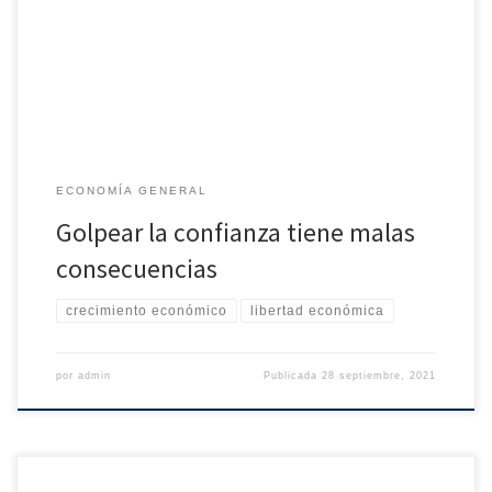
2,8% hasta un 1,1%. No es que el INE lo haya hecho mal. Basta
comparar su web con la de otras entidades similares para
constatar la excelencia del INE. El […]
ECONOMÍA GENERAL
Golpear la confianza tiene malas
consecuencias
crecimiento económico
libertad económica
por
admin
Publicada
28 septiembre, 2021