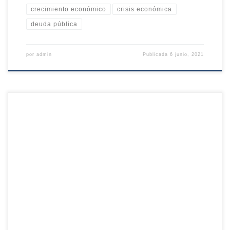
crecimiento económico
crisis económica
deuda pública
por
admin
Publicada
6 junio, 2021
El error de pensar que «esta vez es diferente» condujo a permitir
que el exceso crediticio de principios de la década de 2000 se
prolongase excesivamente, preparando el terreno para la mayor
crisis financiera que recordamos. Pero ahora, cuando se trata de la
recuperación, creer que esta vez no debiera […]