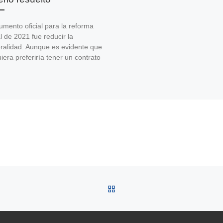
umento oficial para la reforma
l de 2021 fue reducir la
ralidad. Aunque es evidente que
iera preferiría tener un contrato
VOLVER A LA LISTA DE 