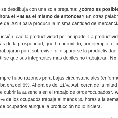
s se desdibuja con una sola pregunta:
¿cómo es posible
ahora el PIB es el mismo de entonces?
En otras palabr
 de 2019 para producir la misma cantidad de mercancías
ción, cae la productividad por ocupado. La productivida
ás de la prosperidad, que ha permitido, por ejemplo, elim
abajaran para sobrevivir; al dispararse la productividad a
irse que sus integrantes más débiles no trabajaran.
No 
mpre hubo razones para bajas circunstanciales (enferme
aba era del 8%. Ahora es del 11%. Así, cerca de la mit
 cubrir la ausencia en el trabajo de otros “ocupados”.
A
0% de los ocupados trabaja al menos 30 horas a la sem
 de ocupados aunque la producción no lo hiciera.