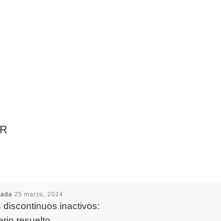
AR
cada
25 marzo, 2024
s discontinuos inactivos:
erio resuelto