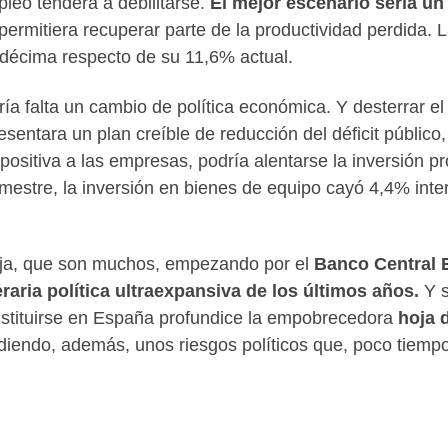
pleo tenderá a debilitarse.
El mejor escenario sería 
 permitiera recuperar parte de la productividad perdida. 
 décima respecto de su 11,6% actual.
ría falta un cambio de política económica. Y desterrar e
resentara un plan creíble de reducción del déficit públi
ositiva a las empresas, podría alentarse la inversión pro
stre, la inversión en bienes de equipo cayó 4,4% interan
aja, que son muchos, empezando por el
Banco Central 
aria política ultraexpansiva de los últimos años.
Y s
stituirse en España profundice la empobrecedora
hoja 
iendo, además, unos riesgos políticos que, poco tiemp