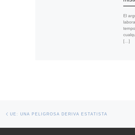
El arg
labora
tempo
cualqu
[…]
Navegación de entradas
Entrada anterior
UE: UNA PELIGROSA DERIVA ESTATISTA